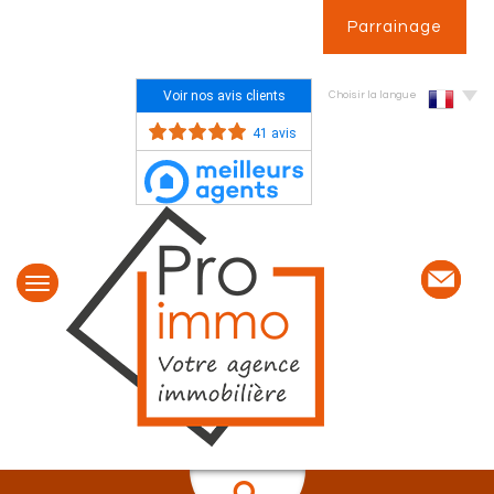
Parrainage
Voir nos avis clients
Choisir la langue
41 avis