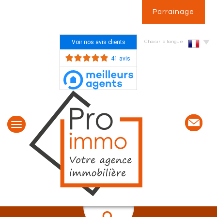
Parrainage
Voir nos avis clients
Choisir la langue
41 avis