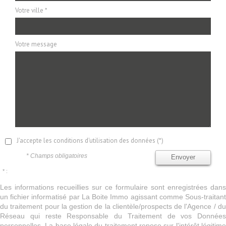
Votre ville *
Votre message
J'accepte les conditions d'utilisation des données (*)
* Champs obligatoires
Envoyer
* :
Les informations recueillies sur ce formulaire sont enregistrées dans
un fichier informatisé par La Boite Immo agissant comme Sous-traitant
du traitement pour la gestion de la clientèle/prospects de l'Agence / du
Réseau qui reste Responsable du Traitement de vos Données
personnelles. La base légale du traitement repose sur l'intérêt légitime