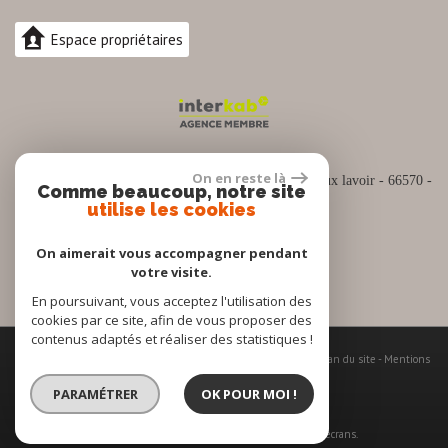
Espace propriétaires
04.30.82.74.88
On en reste là
Siège social :
Espace commercial Cap Sud Rue du vieux lavoir - 66570 -
Comme beaucoup, notre site
SAINT NAZAIRE
utilise les cookies
contact@pro-immo66.fr
On aimerait vous accompagner pendant
votre visite.
En poursuivant, vous acceptez l'utilisation des
cookies par ce site, afin de vous proposer des
contenus adaptés et réaliser des statistiques !
© 2026 | Tous droits réservés | Traduction powered by Google -
Plan du site
-
Mentions
légales
-
Nos honoraires
-
Partenaires
-
Admin
-
Politique RGPD
PARAMÉTRER
OK POUR MOI !
Site internet compatible multi-supports,
un seul site adaptable à tous les types d'écrans.