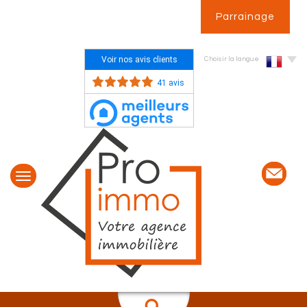
Parrainage
Voir nos avis clients
Choisir la langue
41 avis