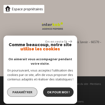
Espace propriétaires
04.30.82.74.88
On en reste là
Siège social :
Espace commercial Cap Sud Rue du vieux lavoir - 66570 -
Comme beaucoup, notre site
SAINT NAZAIRE
utilise les cookies
contact@pro-immo66.fr
On aimerait vous accompagner pendant
votre visite.
En poursuivant, vous acceptez l'utilisation des
cookies par ce site, afin de vous proposer des
contenus adaptés et réaliser des statistiques !
© 2026 | Tous droits réservés | Traduction powered by Google -
Plan du site
-
Mentions
légales
-
Nos honoraires
-
Partenaires
-
Admin
-
Politique RGPD
PARAMÉTRER
OK POUR MOI !
Site internet compatible multi-supports,
un seul site adaptable à tous les types d'écrans.