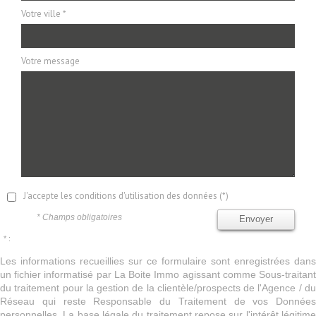
Votre ville *
Votre message
J'accepte les conditions d'utilisation des données (*)
* Champs obligatoires
Envoyer
* :
Les informations recueillies sur ce formulaire sont enregistrées dans
un fichier informatisé par La Boite Immo agissant comme Sous-traitant
du traitement pour la gestion de la clientèle/prospects de l'Agence / du
Réseau qui reste Responsable du Traitement de vos Données
personnelles. La base légale du traitement repose sur l'intérêt légitime