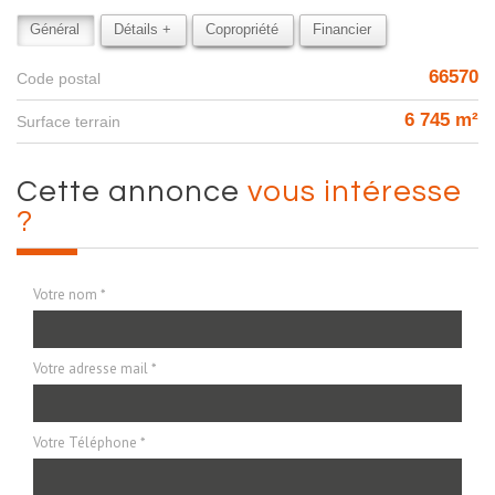
Général
Détails +
Copropriété
Financier
66570
Code postal
6 745 m²
surface terrain
cette annonce
vous intéresse
?
Votre nom *
Votre adresse mail *
Votre Téléphone *