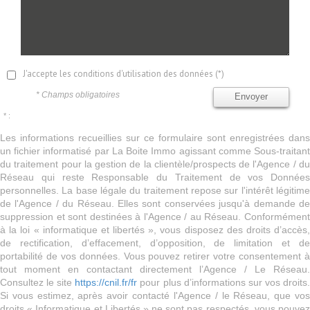
J'accepte les conditions d'utilisation des données (*)
* Champs obligatoires
Envoyer
* :
Les informations recueillies sur ce formulaire sont enregistrées dans
un fichier informatisé par La Boite Immo agissant comme Sous-traitant
du traitement pour la gestion de la clientèle/prospects de l'Agence / du
Réseau qui reste Responsable du Traitement de vos Données
personnelles. La base légale du traitement repose sur l'intérêt légitime
de l'Agence / du Réseau. Elles sont conservées jusqu'à demande de
suppression et sont destinées à l'Agence / au Réseau. Conformément
à la loi « informatique et libertés », vous disposez des droits d’accès,
de rectification, d’effacement, d’opposition, de limitation et de
portabilité de vos données. Vous pouvez retirer votre consentement à
tout moment en contactant directement l’Agence / Le Réseau.
Consultez le site
https://cnil.fr/fr
pour plus d’informations sur vos droits
Si vous estimez, après avoir contacté l'Agence / le Réseau, que vos
droits « Informatique et Libertés » ne sont pas respectés, vous pouvez