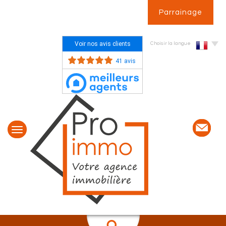
Parrainage
Voir nos avis clients
Choisir la langue
41 avis