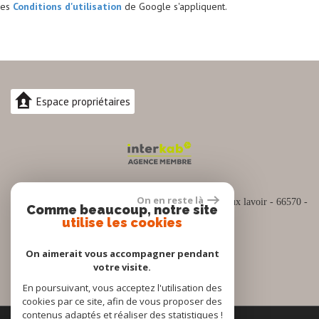
es
Conditions d'utilisation
de Google s'appliquent.
Espace propriétaires
04.30.82.74.88
On en reste là
Siège social :
Espace commercial Cap Sud Rue du vieux lavoir - 66570 -
Comme beaucoup, notre site
SAINT NAZAIRE
utilise les cookies
contact@pro-immo66.fr
On aimerait vous accompagner pendant
votre visite.
En poursuivant, vous acceptez l'utilisation des
cookies par ce site, afin de vous proposer des
contenus adaptés et réaliser des statistiques !