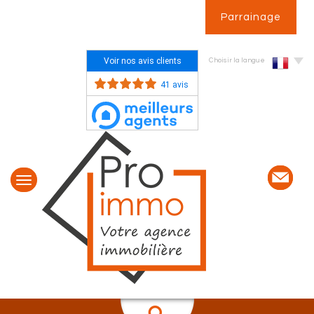
Parrainage
Voir nos avis clients
Choisir la langue
41 avis