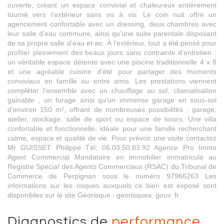
ouverte, créant un espace convivial et chaleureux entièrement
tourné vers l’extérieur sans vis à vis. Le coin nuit offre un
agencement confortable avec un dressing, deux chambres avec
leur salle d’eau commune, ainsi qu’une suite parentale disposant
de sa propre salle d’eau et wc. À l’extérieur, tout a été pensé pour
profiter pleinement des beaux jours sans contrainte d’entretien :
un véritable espace détente avec une piscine traditionnelle 4 x 8
et une agréable cuisine d’été pour partager des moments
conviviaux en famille ou entre amis. Les prestations viennent
compléter l’ensemble avec un chauffage au sol, cliamatisation
gainable , un forage ainsi qu’un immense garage en sous-sol
d’environ 150 m², offrant de nombreuses possibilités : garage,
atelier, stockage, salle de sport ou espace de loisirs. Une villa
confortable et fonctionnelle, idéale pour une famille recherchant
calme, espace et qualité de vie. Pour prévoir une visite contactez
Mr GUISSET Philippe Tél: 06.03.50.83.92 Agence Pro Immo
Agent Commercial Mandataire en immobilier immatriculé au
Registre Spécial des Agents Commerciaux (RSAC) du Tribunal de
Commerce de Perpignan sous le numéro 97966263 Les
informations sur les risques auxquels ce bien est exposé sont
disponibles sur le site Géorisque : georisques. gouv. fr
diagnostics de
performance