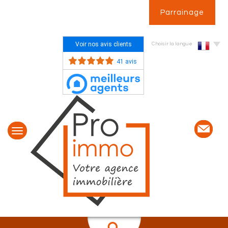
Parrainage
Voir nos avis clients
Choisir la langue
41 avis