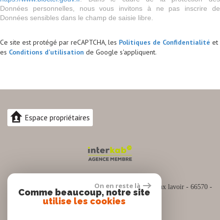
Données personnelles, nous vous invitons à ne pas inscrire de
Données sensibles dans le champ de saisie libre.
Ce site est protégé par reCAPTCHA, les
Politiques de Confidentialité
et
es
Conditions d'utilisation
de Google s'appliquent.
Espace propriétaires
04.30.82.74.88
On en reste là
Siège social :
Espace commercial Cap Sud Rue du vieux lavoir - 66570 -
Comme beaucoup, notre site
SAINT NAZAIRE
utilise les cookies
contact@pro-immo66.fr