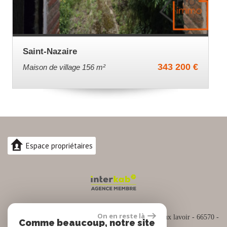
Saint-Nazaire
343 200 €
Duplex 62.29 m²
Espace propriétaires
04.30.82.74.88
On en reste là
Siège social :
Espace commercial Cap Sud Rue du vieux lavoir - 66570 -
Comme beaucoup, notre site
SAINT NAZAIRE