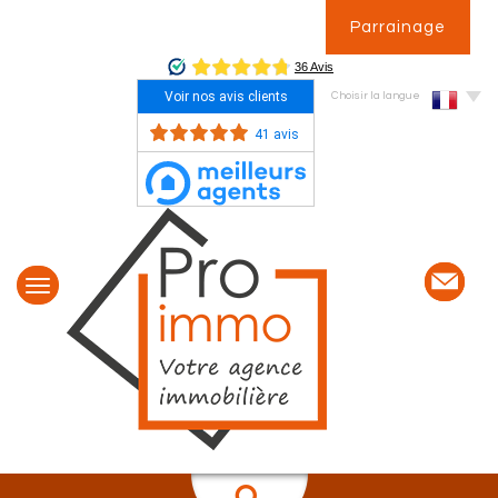
Parrainage
Voir nos avis clients
Choisir la langue
41 avis