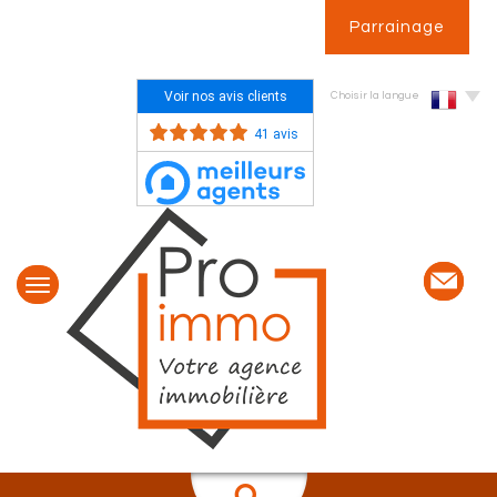
Parrainage
Voir nos avis clients
Choisir la langue
41 avis