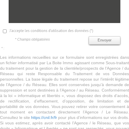
J'accepte les conditions d'utilisation des données (*)
* Champs obligatoires
Envoyer
* :
Les informations recueillies sur ce formulaire sont enregistrées dans
un fichier informatisé par La Boite Immo agissant comme Sous-traitant
du traitement pour la gestion de la clientèle/prospects de l'Agence / du
Réseau qui reste Responsable du Traitement de vos Données
personnelles. La base légale du traitement repose sur l'intérêt légitime
de l'Agence / du Réseau. Elles sont conservées jusqu'à demande de
suppression et sont destinées à l'Agence / au Réseau. Conformément
à la loi « informatique et libertés », vous disposez des droits d’accès,
de rectification, d’effacement, d’opposition, de limitation et de
portabilité de vos données. Vous pouvez retirer votre consentement à
tout moment en contactant directement l’Agence / Le Réseau.
Consultez le site
https://cnil.fr/fr
pour plus d’informations sur vos droits
Si vous estimez, après avoir contacté l'Agence / le Réseau, que vos
droits « Informatique et Libertés » ne sont pas respectés, vous pouvez