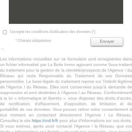
J'accepte les conditions d'utilisation des données (*)
* Champs obligatoires
Envoyer
* :
Les informations recueillies sur ce formulaire sont enregistrées dans
un fichier informatisé par La Boite Immo agissant comme Sous-traitant
du traitement pour la gestion de la clientèle/prospects de l'Agence / du
Réseau qui reste Responsable du Traitement de vos Données
personnelles. La base légale du traitement repose sur l'intérêt légitime
de l'Agence / du Réseau. Elles sont conservées jusqu'à demande de
suppression et sont destinées à l'Agence / au Réseau. Conformément
à la loi « informatique et libertés », vous disposez des droits d’accès,
de rectification, d’effacement, d’opposition, de limitation et de
portabilité de vos données. Vous pouvez retirer votre consentement à
tout moment en contactant directement l’Agence / Le Réseau.
Consultez le site
https://cnil.fr/fr
pour plus d’informations sur vos droits
Si vous estimez, après avoir contacté l'Agence / le Réseau, que vos
droits « Informatique et Libertés » ne sont pas respectés, vous pouvez