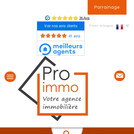
Parrainage
Voir nos avis clients
Choisir la langue
41 avis