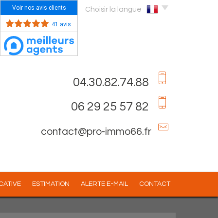
Voir nos avis clients
Choisir la langue
41 avis
04.30.82.74.88
06 29 25 57 82
contact@pro-immo66.fr
OCATIVE
ESTIMATION
ALERTE E-MAIL
CONTACT