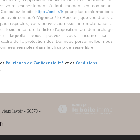
er votre consentement à tout moment en contactant
 Consultez le site
https://cnil.fr/fr
pour plus d’informations
rès avoir contacté l'Agence / le Réseau, que vos droits «
t pas respectés, vous pouvez adresser une réclamation à
 l’existence de la liste d'opposition au démarchage
sur laquelle vous pouvez vous inscrire ici :
 cadre de la protection des Données personnelles, nous
Données sensibles dans le champ de saisie libre.
les
Politiques de Confidentialité
et es
Conditions
.
vieux lavoir - 66570 -
fr