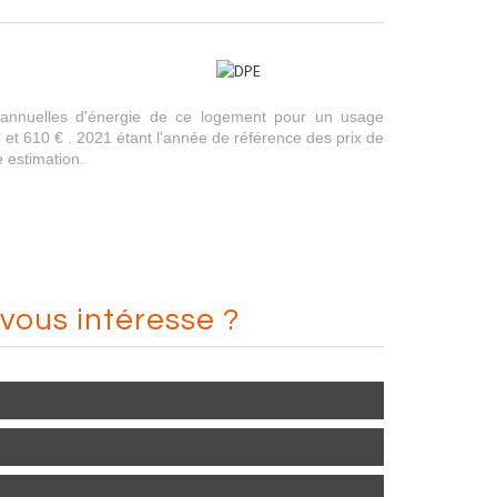
annuelles d'énergie de ce logement pour un usage
 et 610 € . 2021 étant l'année de référence des prix de
te estimation.
vous intéresse ?