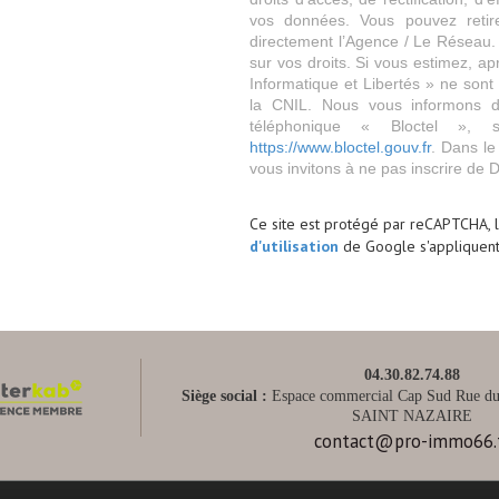
vos données. Vous pouvez retir
directement l’Agence / Le Réseau.
sur vos droits. Si vous estimez, ap
Informatique et Libertés » ne son
la CNIL. Nous vous informons de
téléphonique « Bloctel », 
https://www.bloctel.gouv.fr
. Dans le
vous invitons à ne pas inscrire de 
Ce site est protégé par reCAPTCHA, 
d'utilisation
de Google s'appliquent
04.30.82.74.88
Siège social :
Espace commercial Cap Sud Rue du 
SAINT NAZAIRE
contact@pro-immo66.