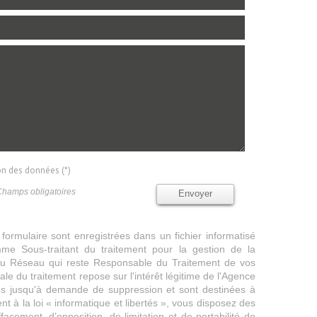
ion des données (*)
Champs obligatoires
Envoyer
 formulaire sont enregistrées dans un fichier informatisé
e Sous-traitant du traitement pour la gestion de la
/ du Réseau qui reste Responsable du Traitement de vos
e du traitement repose sur l'intérêt légitime de l'Agence
es jusqu'à demande de suppression et sont destinées à
 à la loi « informatique et libertés », vous disposez des
effacement, d’opposition, de limitation et de portabilité de