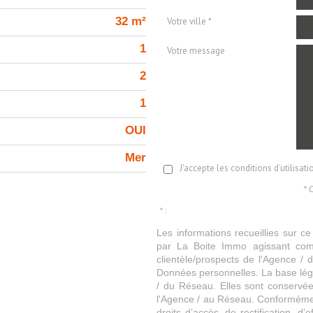
32 m²
Votre ville *
1
Votre message
2
1
OUI
Mer
J'accepte les conditions d'utilisat
* 
* :
Les informations recueillies sur ce
par La Boite Immo agissant comm
clientèle/prospects de l'Agence 
Données personnelles. La base légal
/ du Réseau. Elles sont conservé
l'Agence / au Réseau. Conformément
droits d’accès, de rectification, d’