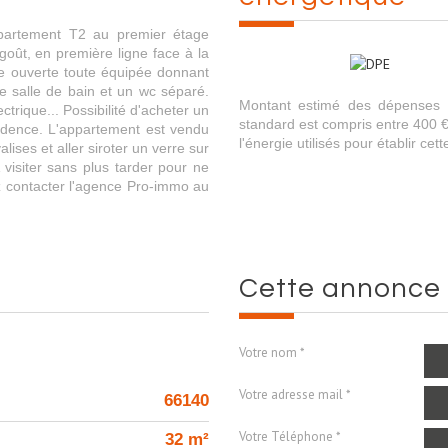
partement T2 au premier étage
goût, en première ligne face à la
ne ouverte toute équipée donnant
 salle de bain et un wc séparé.
Montant estimé des dépenses 
ectrique... Possibilité d'acheter un
standard est compris entre 400 €
idence. L'appartement est vendu
l'énergie utilisés pour établir cet
ises et aller siroter un verre sur
 visiter sans plus tarder pour ne
lez contacter l'agence Pro-immo au
cette annonce
Votre nom *
Votre adresse mail *
66140
Votre Téléphone *
32 m²