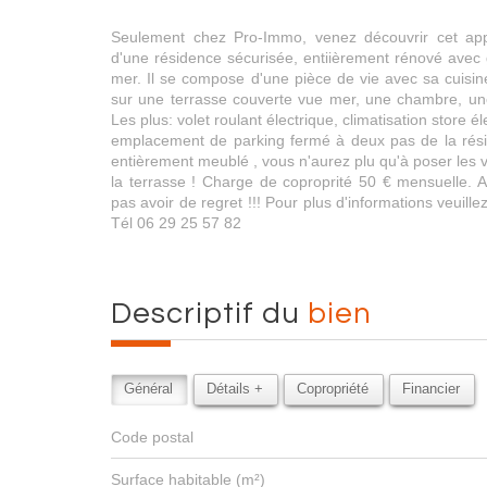
Seulement chez Pro-Immo, venez découvrir cet ap
d'une résidence sécurisée, entiièrement rénové avec 
mer. Il se compose d'une pièce de vie avec sa cuisi
sur une terrasse couverte vue mer, une chambre, une
Les plus: volet roulant électrique, climatisation store él
emplacement de parking fermé à deux pas de la rés
entièrement meublé , vous n'aurez plu qu'à poser les val
la terrasse ! Charge de coproprité 50 € mensuelle. A
pas avoir de regret !!! Pour plus d'informations veuil
Tél 06 29 25 57 82
descriptif du
bien
Général
Détails +
Copropriété
Financier
Code postal
Surface habitable (m²)