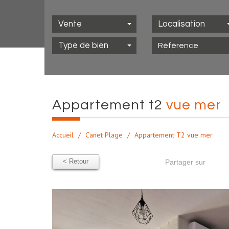
Vente
Localisation
Type de bien
appartement t2
vue mer
Accueil
Canet Plage
Appartement T2 vue mer
< Retour
Partager sur