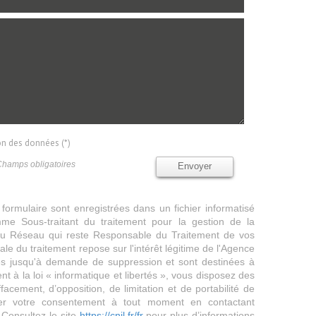
ion des données (*)
Champs obligatoires
Envoyer
 formulaire sont enregistrées dans un fichier informatisé
e Sous-traitant du traitement pour la gestion de la
/ du Réseau qui reste Responsable du Traitement de vos
e du traitement repose sur l'intérêt légitime de l'Agence
es jusqu'à demande de suppression et sont destinées à
 à la loi « informatique et libertés », vous disposez des
effacement, d’opposition, de limitation et de portabilité de
er votre consentement à tout moment en contactant
 Consultez le site
https://cnil.fr/fr
pour plus d’informations