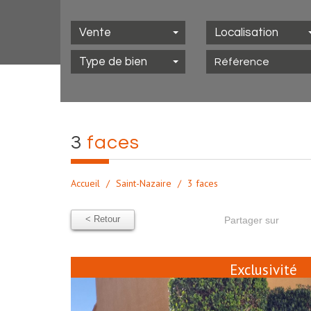
Vente
Localisation
Type de bien
3
faces
Accueil
Saint-Nazaire
3 faces
< Retour
Partager sur
Exclusivité