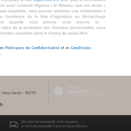
rès avoir contacté l'Agence / le Réseau, que vos droits «
t pas respectés, vous pouvez adresser une réclamation à
 l’existence de la liste d'opposition au démarchage
sur laquelle vous pouvez vous inscrire ici :
 cadre de la protection des Données personnelles, nous
Données sensibles dans le champ de saisie libre.
les
Politiques de Confidentialité
et es
Conditions
.
vieux lavoir - 66570 -
fr
Site internet compatible multi-supports,
un seul site adaptable à tous les types d'écrans.