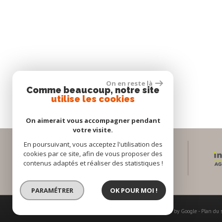
On en reste là
Comme beaucoup, notre site
utilise les cookies
On aimerait vous accompagner pendant
votre visite.
En poursuivant, vous acceptez l'utilisation des
cookies par ce site, afin de vous proposer des
Espace propriétaires
contenus adaptés et réaliser des statistiques !
PARAMÉTRER
OK POUR MOI !
© 2026 | Tous droits réservés | Traduction powered by Google -
Plan du 