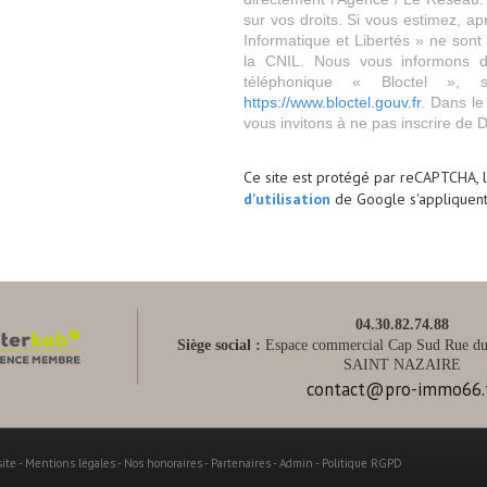
sur vos droits. Si vous estimez, ap
Informatique et Libertés » ne son
la CNIL. Nous vous informons de
téléphonique « Bloctel », 
https://www.bloctel.gouv.fr
. Dans le
vous invitons à ne pas inscrire de 
Ce site est protégé par reCAPTCHA, 
d'utilisation
de Google s'appliquent
04.30.82.74.88
Siège social :
Espace commercial Cap Sud Rue du 
SAINT NAZAIRE
contact@pro-immo66.
site
-
Mentions légales
-
Nos honoraires
-
Partenaires
-
Admin
-
Politique RGPD