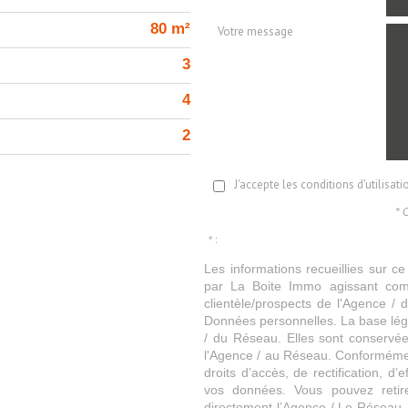
80 m²
Votre message
3
4
2
J'accepte les conditions d'utilisat
* 
* :
Les informations recueillies sur ce
par La Boite Immo agissant comm
clientèle/prospects de l'Agence 
Données personnelles. La base légal
/ du Réseau. Elles sont conservé
l'Agence / au Réseau. Conformément
droits d’accès, de rectification, d’
vos données. Vous pouvez retir
directement l’Agence / Le Réseau.