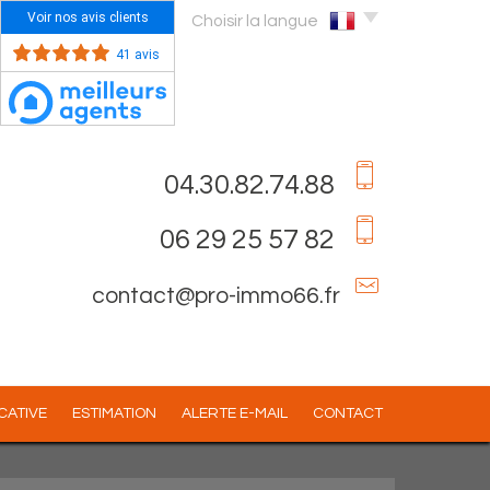
Voir nos avis clients
Choisir la langue
41 avis
04.30.82.74.88
06 29 25 57 82
contact@pro-immo66.fr
OCATIVE
ESTIMATION
ALERTE E-MAIL
CONTACT