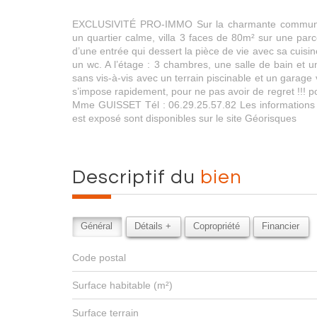
EXCLUSIVITÉ PRO-IMMO Sur la charmante commune 
un quartier calme, villa 3 faces de 80m² sur une par
d’une entrée qui dessert la pièce de vie avec sa cuisin
un wc. A l’étage : 3 chambres, une salle de bain et u
sans vis-à-vis avec un terrain piscinable et un garage v
s’impose rapidement, pour ne pas avoir de regret !!! p
Mme GUISSET Tél : 06.29.25.57.82 Les informations s
est exposé sont disponibles sur le site Géorisques
descriptif du
bien
Général
Détails +
Copropriété
Financier
Code postal
Surface habitable (m²)
surface terrain