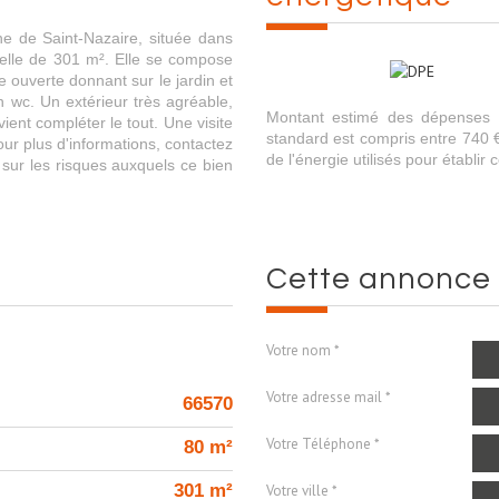
de Saint-Nazaire, située dans
celle de 301 m². Elle se compose
e ouverte donnant sur le jardin et
n wc. Un extérieur très agréable,
Montant estimé des dépenses 
ient compléter le tout. Une visite
standard est compris entre 740 €
our plus d'informations, contactez
de l'énergie utilisés pour établir 
ur les risques auxquels ce bien
cette annonce
Votre nom *
Votre adresse mail *
66570
Votre Téléphone *
80 m²
301 m²
Votre ville *