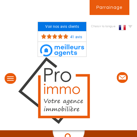
Parrainage
Voir nos avis clients
Choisir la langue
41 avis