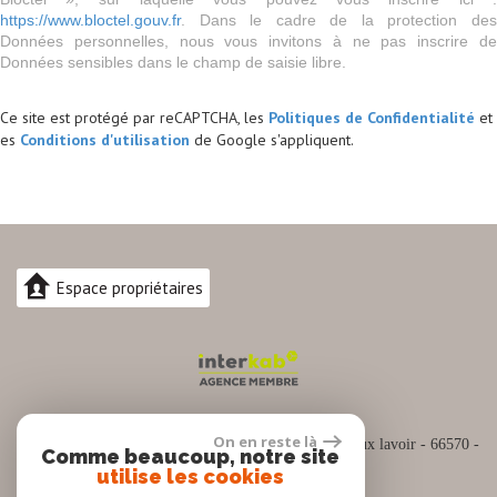
https://www.bloctel.gouv.fr
. Dans le cadre de la protection des
Données personnelles, nous vous invitons à ne pas inscrire de
Données sensibles dans le champ de saisie libre.
Ce site est protégé par reCAPTCHA, les
Politiques de Confidentialité
et
es
Conditions d'utilisation
de Google s'appliquent.
Espace propriétaires
04.30.82.74.88
On en reste là
Siège social :
Espace commercial Cap Sud Rue du vieux lavoir - 66570 -
Comme beaucoup, notre site
SAINT NAZAIRE
utilise les cookies
contact@pro-immo66.fr