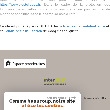
https://www.bloctel.gouv.fr
. Dans le cadre de la protection des
Données personnelles, nous vous invitons à ne pas inscrire de
Données sensibles dans le champ de saisie libre.
Ce site est protégé par reCAPTCHA, les
Politiques de Confidentialité
et
es
Conditions d'utilisation
de Google s'appliquent.
Espace propriétaires
04.30.82.74.88
On en reste là
Siège social :
Espace commercial Cap Sud Rue du vieux lavoir - 66570 -
Comme beaucoup, notre site
SAINT NAZAIRE
utilise les cookies
contact@pro-immo66.fr