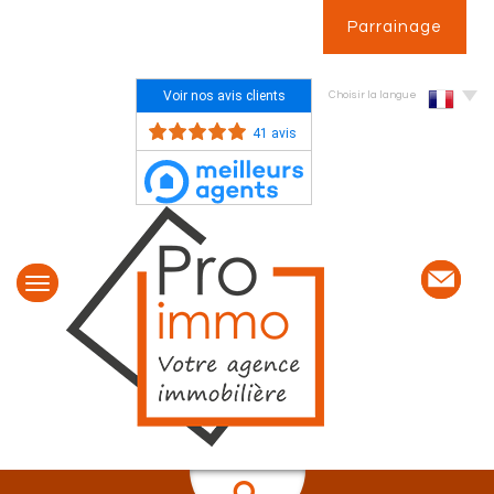
Parrainage
Voir nos avis clients
Choisir la langue
41 avis