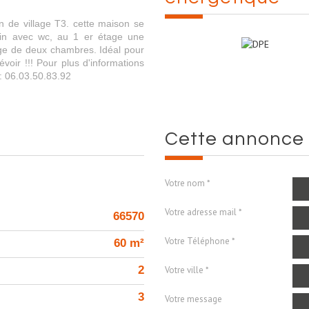
 de village T3. cette maison se
in avec wc, au 1 er étage une
ge de deux chambres. Idéal pour
voir !!! Pour plus d'informations
: 06.03.50.83.92
cette annonce
Votre nom *
Votre adresse mail *
66570
Votre Téléphone *
60 m²
2
Votre ville *
3
Votre message