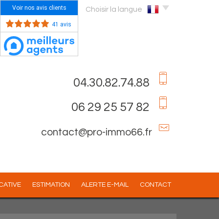
Voir nos avis clients
Choisir la langue
41 avis
04.30.82.74.88
06 29 25 57 82
contact@pro-immo66.fr
OCATIVE
ESTIMATION
ALERTE E-MAIL
CONTACT