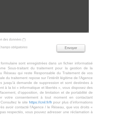
ion des données (*)
Champs obligatoires
Envoyer
 formulaire sont enregistrées dans un fichier informatisé
e Sous-traitant du traitement pour la gestion de la
/ du Réseau qui reste Responsable du Traitement de vos
e du traitement repose sur l'intérêt légitime de l'Agence
es jusqu'à demande de suppression et sont destinées à
 à la loi « informatique et libertés », vous disposez des
effacement, d’opposition, de limitation et de portabilité de
er votre consentement à tout moment en contactant
 Consultez le site
https://cnil.fr/fr
pour plus d’informations
rès avoir contacté l'Agence / le Réseau, que vos droits «
t pas respectés, vous pouvez adresser une réclamation à